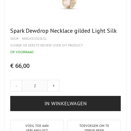
Ga
Spark Dewdrop Necklace gilded Light Silk
naar
SKU
NNG432010LSL
het
begin
SCHRIJF DE EERSTE REVIEW OVER DIT PRODUCT
van
OP VOORRAAD
de
afbeeldingen-
gallerij
€ 66,00
-
+
IN WINKELWAGEN
VOEG TOE AAN
TOEVOEGEN OM TE
VERLANGLIJST
VERGELIJKEN