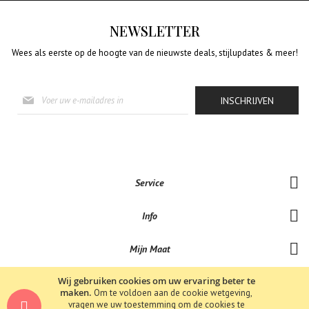
NEWSLETTER
Wees als eerste op de hoogte van de nieuwste deals, stijlupdates & meer!
Abonneer
INSCHRIJVEN
u
op
onze
nieuwsbrief
Service
Info
Mijn Maat
Wij gebruiken cookies om uw ervaring beter te
maken.
Om te voldoen aan de cookie wetgeving,
vragen we uw toestemming om de cookies te