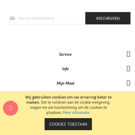
Abonneer
INSCHRIJVEN
u
op
onze
nieuwsbrief
Service
Info
Mijn Maat
Wij gebruiken cookies om uw ervaring beter te
maken.
Om te voldoen aan de cookie wetgeving,
vragen we uw toestemming om de cookies te
Copyright © 2019-Bene-Lux Jewels . All rights reserved.
plaatsen.
Meer informatie
.
COOKIES TOESTAAN