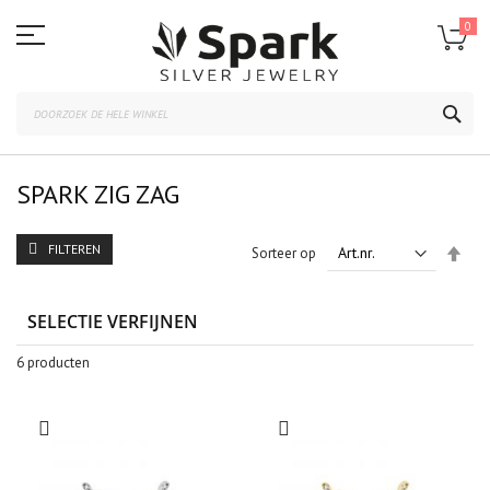
Ga
naar
0
de
inhoud
ZOE
SPARK ZIG ZAG
FILTEREN
Van
Sorteer op
hoo
naar
laag
SELECTIE VERFIJNEN
sort
6
producten