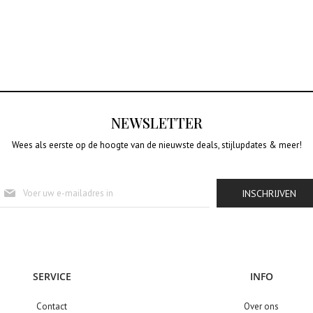
NEWSLETTER
Wees als eerste op de hoogte van de nieuwste deals, stijlupdates & meer!
Abonneer
INSCHRIJVEN
u
op
onze
nieuwsbrief
SERVICE
INFO
Contact
Over ons