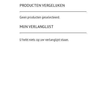
Tiny Bonbon
PRODUCTEN VERGELIJKEN
Candy
Long
Geen producten geselecteerd.
Spark Cube
MIJN VERLANGLIJST
Vorm ovaal
Spark Biseri
Spark Cubo
U hebt niets op uw verlanglijst staan.
Spark Droplets
Spark Wind Spinner
Spark Ribes Rubrum
Spark Ribes
Spark Thaiti
Spark Queen Baguette
Spark Larme
Spark Rugiada
Spark Sunny
Spark Lacrima Long