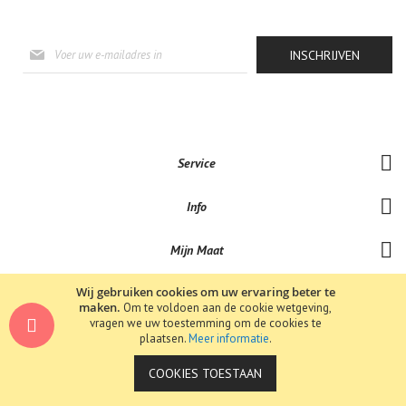
Abonneer
INSCHRIJVEN
u
op
onze
nieuwsbrief
Service
Info
Mijn Maat
Wij gebruiken cookies om uw ervaring beter te
maken.
Om te voldoen aan de cookie wetgeving,
vragen we uw toestemming om de cookies te
Copyright © 2019-Bene-Lux Jewels . All rights reserved.
plaatsen.
Meer informatie
.
COOKIES TOESTAAN