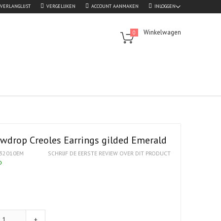
VERLANGLIJST
VERGELIJKEN
ACCOUNT AANMAKEN
INLOGGEN
Winkelwagen
0
wdrop Creoles Earrings gilded Emerald
32010EM
SCHRIJF DE EERSTE REVIEW OVER DIT PRODUCT
D
+