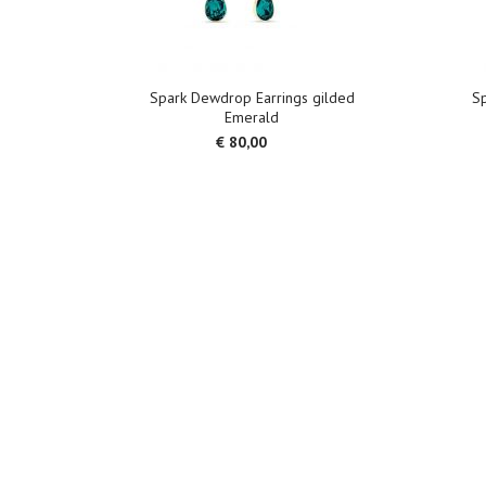
Spark Crystalactite
Spark Orbita
Spark Arcadia
Spark Octagon
Spark Dewdrop Earrings gilded
Sp
Spark Back
Emerald
€ 80,00
Spark Lulu
Spark Birne
Spark Rhodonite
Spark Barocco
Spark Meteor
Spark Wing
Spark CASTOR-CERCLES
Spark Clematis
Spark Fancy
Spark Pariso
Spark Cloud
Spark Trileaf
Spark Wheel