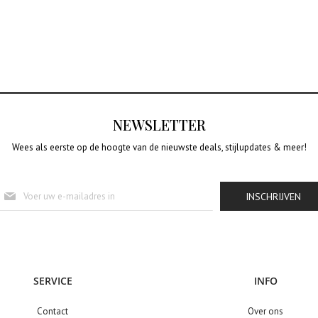
NEWSLETTER
Wees als eerste op de hoogte van de nieuwste deals, stijlupdates & meer!
Abonneer
INSCHRIJVEN
u
op
onze
nieuwsbrief
SERVICE
INFO
Contact
Over ons