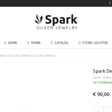
HOME
SPARK
CATALOG
STORE LOCATOR
ROP CREOLES EARRINGS GILDED EMERALD
Spark De
SKU
KCRG4
OP VOORRAA
€ 90,00
-