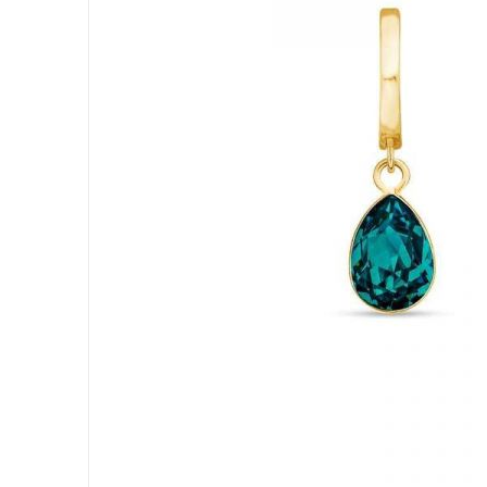
Driehoek
Ovaal
Druppel
Parel
Vierkant & Rechthoek
Rond
Hart
Fantasie
Dier
Bloem
Spark Series
Frou Frou
Artesia
Geboorte stenen
Drop & Pear-shape
Bicone
Frame