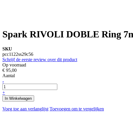
Spark RIVOLI DOBLE Ring 7m
SKU
pcc1122ss29c56
Schrijf de eerste review over dit product
Op voorraad
€ 95,00
Aantal
-
+
In Winkelwagen
Voeg toe aan verlanglijst
Toevoegen om te vergelijken