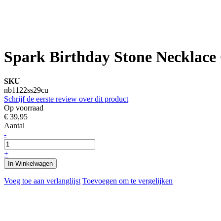
Spark Birthday Stone Necklace
SKU
nb1122ss29cu
Schrijf de eerste review over dit product
Op voorraad
€ 39,95
Aantal
-
+
In Winkelwagen
Voeg toe aan verlanglijst
Toevoegen om te vergelijken