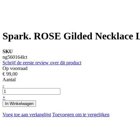
Spark. ROSE Gilded Necklace L
SKU
ng560164lct
Schrijf de eerste review over dit product
Op voorraad
€ 99,00
Aantal
-
+
In Winkelwagen
Voeg toe aan verlanglijst
Toevoegen om te vergelijken