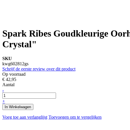
Spark Ribes Goudkleurige Oor
Crystal"
SKU
kwg602812gs
Schrijf de eerste review over dit product
Op voorraad
€ 42,95
Aantal
-
+
In Winkelwagen
Voeg toe aan verlanglijst
Toevoegen om te vergelijken